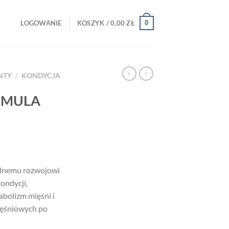
0
LOGOWANIE
KOSZYK /
0,00
ZŁ
NTY
/
KONDYCJA
RMULA
lnemu rozwojowi
ondycji,
bolizm mięśni i
ięśniowych po