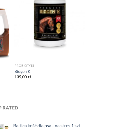
PROBIOTYKI
Biogen K
135,00
zł
P RATED
Baltica kość dla psa - na stres 1 szt