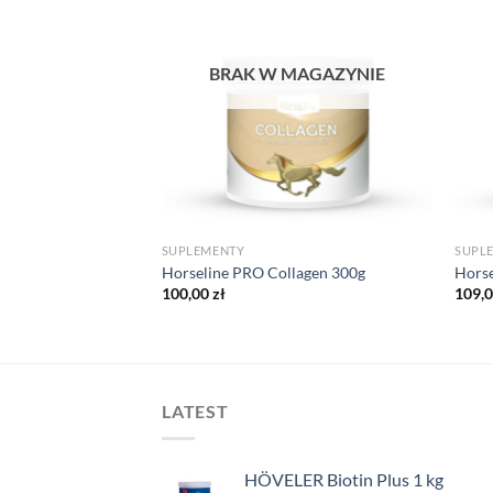
MAGAZYNIE
BRAK W MAGAZYNIE
SUPLEMENTY
SUPL
pirol 1200g
Horseline PRO Collagen 300g
Horse
100,00
zł
109,
LATEST
HÖVELER Biotin Plus 1 kg