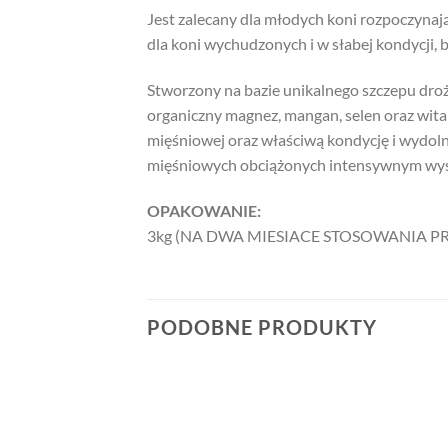
Jest zalecany dla młodych koni rozpoczyna
dla koni wychudzonych i w słabej kondycji,
Stworzony na bazie unikalnego szczepu dro
organiczny magnez, mangan, selen oraz witam
mięśniowej oraz właściwą kondycję i wydol
mięśniowych obciążonych intensywnym wysi
OPAKOWANIE:
3kg (NA DWA MIESIACE STOSOWANIA 
PODOBNE PRODUKTY
Add to
Add to
wishlist
wishlist