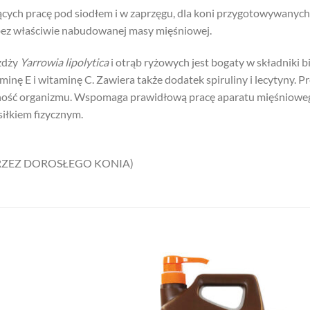
jących pracę pod siodłem i w zaprzęgu, dla koni przygotowywany
 bez właściwie nabudowanej masy mięśniowej.
żdży
Yarrowia lipolytica
i otrąb ryżowych jest bogaty w składniki 
inę E i witaminę C. Zawiera także dodatek spiruliny i lecytyny. 
ność organizmu. Wspomaga prawidłową pracę aparatu mięśniowego
łkiem fizycznym.
PRZEZ DOROSŁEGO KONIA)
Add to
Add
wishlist
wish