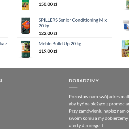
150,00
zł
SPILLERS Senior Conditioning Mix
20 kg
122,00
zł
ka z
Mebio Build Up 20 kg
119,00
zł
I
DORADZIMY
Pozostaw nam swój adres mai
aby być na bieżąco z promocja
Przy zamówieniu napisz nam o
swoim koniu a my dobierzemy
oferty dla niego :)