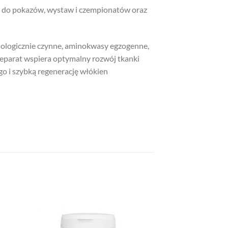
ch do pokazów, wystaw i czempionatów oraz
biologicznie czynne, aminokwasy egzogenne,
Preparat wspiera optymalny rozwój tkanki
 i szybką regenerację włókien
 to
Add to
list
wishlist