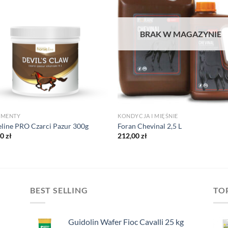
BRAK W MAGAZYNIE
EMENTY
KONDYCJA I MIĘŚNIE
line PRO Czarci Pazur 300g
Foran Chevinal 2,5 L
00
zł
212,00
zł
BEST SELLING
TO
Guidolin Wafer Fioc Cavalli 25 kg