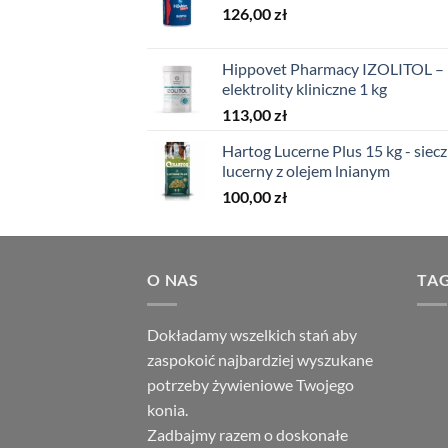
126,00
zł
Hippovet Pharmacy IZOLITOL –
elektrolity kliniczne 1 kg
113,00
zł
Hartog Lucerne Plus 15 kg - siecz
lucerny z olejem lnianym
100,00
zł
O NAS
TAG
Dokładamy wszelkich stań aby
zaspokoić najbardziej wyszukane
potrzeby żywieniowe Twojego
konia.
Zadbajmy razem o doskonałe