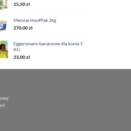
15,50
zł
Mervue HoofPak 2kg
270,00
zł
Eggersmann bananowe dla konia 1
KG
23,00
zł
lowy
mi!