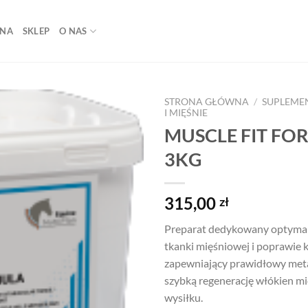
NA
SKLEP
O NAS
STRONA GŁÓWNA
/
SUPLEME
I MIĘŚNIE
MUSCLE FIT FO
Add to
wishlist
3KG
315,00
zł
Preparat dedykowany optyma
tkanki mięśniowej i poprawie k
zapewniający prawidłowy meta
szybką regenerację włókien m
wysiłku.