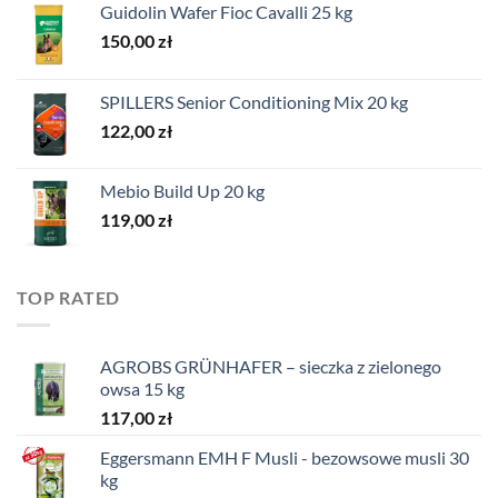
Guidolin Wafer Fioc Cavalli 25 kg
150,00
zł
SPILLERS Senior Conditioning Mix 20 kg
122,00
zł
Mebio Build Up 20 kg
119,00
zł
TOP RATED
AGROBS GRÜNHAFER – sieczka z zielonego
owsa 15 kg
117,00
zł
Eggersmann EMH F Musli - bezowsowe musli 30
kg