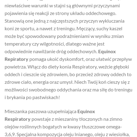
niewłaściwe warunki w stajni są głównymi przyczynami
pojawienia się reakcji ze strony układu oddechowego.
Stanowią one jedną z najczęstszych przyczyn wykluczania
koni ze sportu, a nawet z treningu. Męczący, suchy kaszel
może być spowodowany podrażnieniami w wyniku zmian
temperatury czy wilgotności, dlatego ważne jest
odpowiednie nawilżanie dróg oddechowych.
Equinox
Repiratory
pomaga ukoić dyskomfort, oraz ułatwić przepływ
powietrza. Włącz do diety konia Respiratory, weźcie głęboki
oddech i cieszcie się zdrowiem, bo przecież zdrowy oddech to
zdrowe ciało, energia oraz umysł. Niech Twój koń cieszy się z
możliwości swobodnego oddychania oraz ma siłę do treningu
i brykania po pastwiskach!
Mieszanka paszowa uzupełniająca
Equinox
Respiratory
powstaje z mieszaniny tłoczonych na zimno
olejów roślinnych bogatych w kwasy tłuszczowe omega-
3,6,9. Specjalna kompozycja oleju lnianego, oleju z wiesiołka,