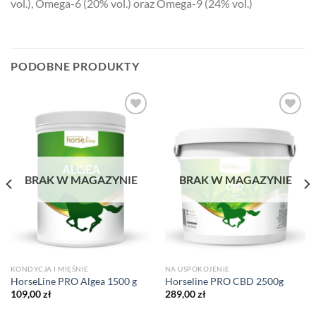
vol.), Omega-6 (20% vol.) oraz Omega-9 (24% vol.)
PODOBNE PRODUKTY
Add to
Add to
wishlist
wishlist
BRAK W MAGAZYNIE
BRAK W MAGAZYNIE
KONDYCJA I MIĘŚNIE
NA USPOKOJENIE
HorseLine PRO Algea 1500 g
Horseline PRO CBD 2500g
109,00
zł
289,00
zł